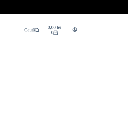
Coș
0,00
lei
Caută
de
0
cumpărături