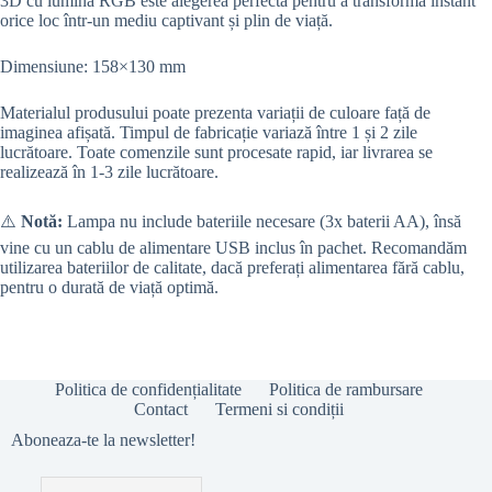
3D cu lumină RGB este alegerea perfectă pentru a transforma instant
orice loc într-un mediu captivant și plin de viață.
Dimensiune: 158×130 mm
Materialul produsului poate prezenta variații de culoare față de
imaginea afișată. Timpul de fabricație variază între 1 și 2 zile
lucrătoare. Toate comenzile sunt procesate rapid, iar livrarea se
realizează în 1-3 zile lucrătoare.
⚠️
Notă:
Lampa nu include bateriile necesare (3x baterii AA), însă
vine cu un cablu de alimentare USB inclus în pachet. Recomandăm
utilizarea bateriilor de calitate, dacă preferați alimentarea fără cablu,
pentru o durată de viață optimă.
Politica de confidențialitate
Politica de rambursare
Contact
Termeni si condiții
Aboneaza-te la newsletter!