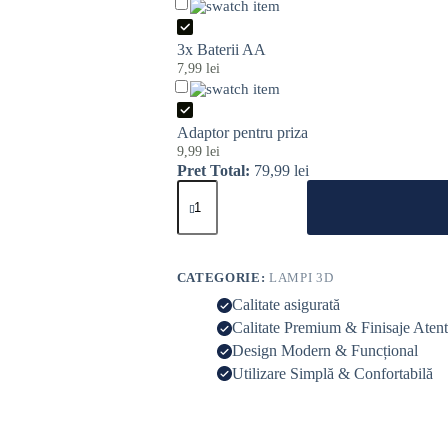
3x Baterii AA
7,99
lei
Adaptor pentru priza
9,99
lei
Pret Total:
79,99
lei
CATEGORIE:
LAMPI 3D
Calitate asigurată
Calitate Premium & Finisaje Aten
Design Modern & Funcțional
Utilizare Simplă & Confortabilă