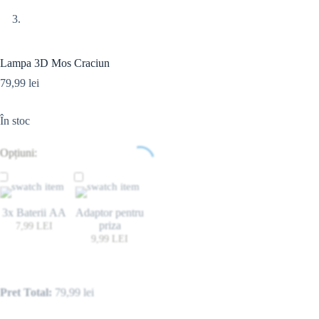
Lampa 3D Mos Craciun
79,99
lei
În stoc
Opțiuni:
3x Baterii AA
Adaptor pentru
priza
7,99
LEI
9,99
LEI
Pret Total:
79,99
lei