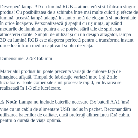
Descoperă lampa 3D cu lumină RGB – atmosferă și stil într-un singur
produs! Cu posibilitatea de a schimba între mai multe culori și efecte de
lumină, această lampă adaugă instant o notă de eleganță și modernitate
în orice încăpere. Personalizează-ți spațiul cu ușurință, ajustând
modurile de iluminare pentru a se potrivi stării tale de spirit sau
atmosferei dorite. Simplu de utilizat și cu un design atrăgător, lampa
3D cu lumină RGB este alegerea perfectă pentru a transforma instant
orice loc într-un mediu captivant și plin de viață.
Dimensiune: 226×160 mm
Materialul produsului poate prezenta variații de culoare față de
imaginea afișată. Timpul de fabricație variază între 1 și 2 zile
lucrătoare. Toate comenzile sunt procesate rapid, iar livrarea se
realizează în 1-3 zile lucrătoare.
⚠️
Notă:
Lampa nu include bateriile necesare (3x baterii AA), însă
vine cu un cablu de alimentare USB inclus în pachet. Recomandăm
utilizarea bateriilor de calitate, dacă preferați alimentarea fără cablu,
pentru o durată de viață optimă.