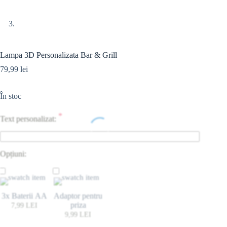
Lampa 3D Personalizata Bar & Grill
79,99
lei
În stoc
*
Text personalizat:
Opțiuni:
3x Baterii AA
Adaptor pentru
priza
7,99
LEI
9,99
LEI