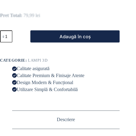
Pret Total:
79,99
lei
Adaugă în coș
CATEGORIE:
LAMPI 3D
Calitate asigurată
Calitate Premium & Finisaje Atente
Design Modern & Funcțional
Utilizare Simplă & Confortabilă
Descriere