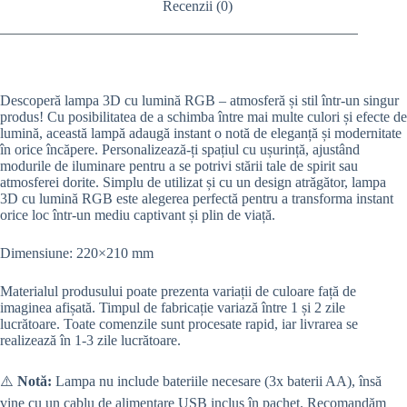
Recenzii (0)
Descoperă lampa 3D cu lumină RGB – atmosferă și stil într-un singur
produs! Cu posibilitatea de a schimba între mai multe culori și efecte de
lumină, această lampă adaugă instant o notă de eleganță și modernitate
în orice încăpere. Personalizează-ți spațiul cu ușurință, ajustând
modurile de iluminare pentru a se potrivi stării tale de spirit sau
atmosferei dorite. Simplu de utilizat și cu un design atrăgător, lampa
3D cu lumină RGB este alegerea perfectă pentru a transforma instant
orice loc într-un mediu captivant și plin de viață.
Dimensiune: 220×210 mm
Materialul produsului poate prezenta variații de culoare față de
imaginea afișată. Timpul de fabricație variază între 1 și 2 zile
lucrătoare. Toate comenzile sunt procesate rapid, iar livrarea se
realizează în 1-3 zile lucrătoare.
⚠️
Notă:
Lampa nu include bateriile necesare (3x baterii AA), însă
vine cu un cablu de alimentare USB inclus în pachet. Recomandăm