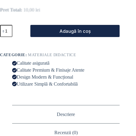
Pret Total:
10,00
lei
Adaugă în coș
CATEGORIE:
MATERIALE DIDACTICE
Calitate asigurată
Calitate Premium & Finisaje Atente
Design Modern & Funcțional
Utilizare Simplă & Confortabilă
Descriere
Recenzii (0)