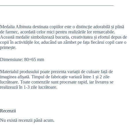
Medalia Albinuta destinata copiilor este o distincție adorabilă și plină
de farmec, acordată celor mici pentru realizările lor remarcabile.
Această medalie simbolizează bucuria, creativitatea și efortul depus de
copii în activitățile lor, aducând un zâmbet pe fața fiecărui copil care o
primește.
Dimensiune: 80×65 mm
Materialul produsului poate prezenta variații de culoare față de
imaginea afișată.
Timpul de fabricație variază între 1 și 2 zile
lucrătoare. Toate comenzile sunt procesate rapid, iar livrarea se
realizează în 1-3 zile lucrătoare.
Recenzii
Nu există recenzii până acum.