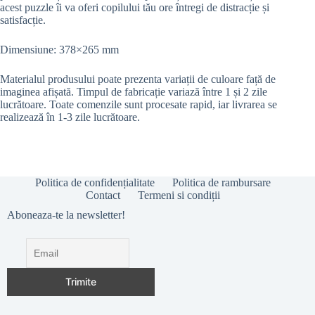
acest puzzle îi va oferi copilului tău ore întregi de distracție și
satisfacție.
Dimensiune: 378×265 mm
Materialul produsului poate prezenta variații de culoare față de
imaginea afișată.
Timpul de fabricație variază între 1 și 2 zile
lucrătoare. Toate comenzile sunt procesate rapid, iar livrarea se
realizează în 1-3 zile lucrătoare.
Politica de confidențialitate
Politica de rambursare
Contact
Termeni si condiții
Aboneaza-te la newsletter!