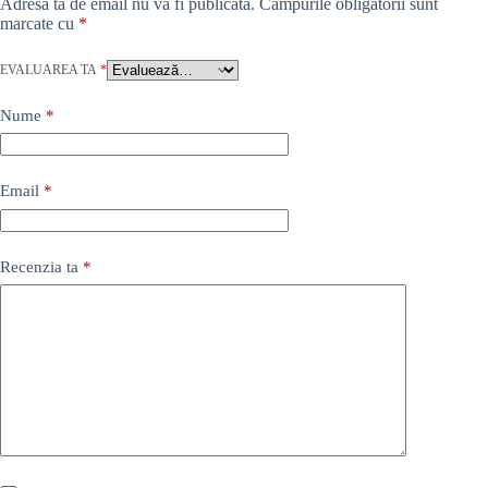
Adresa ta de email nu va fi publicată.
Câmpurile obligatorii sunt
marcate cu
*
EVALUAREA TA
*
Nume
*
Email
*
Recenzia ta
*