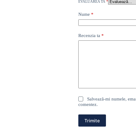
EVALUAREA TA
*
Nume
*
Recenzia ta
*
Salvează-mi numele, emailu
comentez.
Trimite