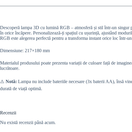
Descoperă lampa 3D cu lumină RGB – atmosferă și stil într-un singur pro
în orice încăpere. Personalizează-ți spațiul cu ușurință, ajustând moduril
RGB este alegerea perfectă pentru a transforma instant orice loc într-un 
Dimensiune: 217×180 mm
Materialul produsului poate prezenta variații de culoare față de imaginea 
lucrătoare.
⚠️
Notă:
Lampa nu include bateriile necesare (3x baterii AA), însă vine
durată de viață optimă.
Recenzii
Nu există recenzii până acum.