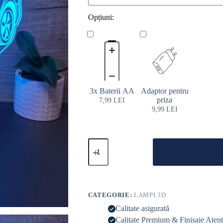
Opțiuni:
3x Baterii AA
Adaptor pentru
priza
7,99
LEI
9,99
LEI
CATEGORIE:
LAMPI 3D
Calitate asigurată
Calitate Premium & Finisaje Aten