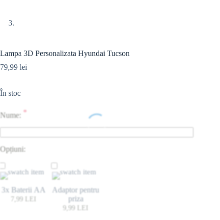
Lampa 3D Personalizata Hyundai Tucson
79,99
lei
În stoc
*
Nume:
Opțiuni:
3x Baterii AA
Adaptor pentru
priza
7,99
LEI
9,99
LEI