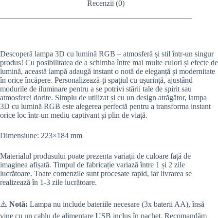
Recenzii (0)
Descoperă lampa 3D cu lumină RGB – atmosferă și stil într-un singur
produs! Cu posibilitatea de a schimba între mai multe culori și efecte de
lumină, această lampă adaugă instant o notă de eleganță și modernitate
în orice încăpere. Personalizează-ți spațiul cu ușurință, ajustând
modurile de iluminare pentru a se potrivi stării tale de spirit sau
atmosferei dorite. Simplu de utilizat și cu un design atrăgător, lampa
3D cu lumină RGB este alegerea perfectă pentru a transforma instant
orice loc într-un mediu captivant și plin de viață.
Dimensiune: 223×184 mm
Materialul produsului poate prezenta variații de culoare față de
imaginea afișată. Timpul de fabricație variază între 1 și 2 zile
lucrătoare. Toate comenzile sunt procesate rapid, iar livrarea se
realizează în 1-3 zile lucrătoare.
⚠️
Notă:
Lampa nu include bateriile necesare (3x baterii AA), însă
vine cu un cablu de alimentare USB inclus în pachet. Recomandăm